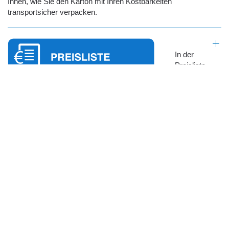
Ihnen, wie Sie den Karton mit Ihren Kostbarkeiten
transportsicher verpacken.
In der
Preisliste
sehen sie
aktuelle Preise und die angebotene Produktpalette. Sollte etwas
nicht dabei sein, schreiben sie mich über das Formular
Sofortbuchung einfach an.
Unter Sofortbuchung können sie mir eine unverbindliche
Schleifanfrage schicken, falls sie Fragen haben oder mich in
Kenntnis setzen wollen, dass ihr Paket auf dem Weg ist.
Für mehr Info zu bestimmten Themenbereichen wie
Fleischmesser, Damastklingen oder Schneiderscheren,
schauen sie bitte unter den folgenden Menüpunkten:
Messerschleifer Christian Wietschorke