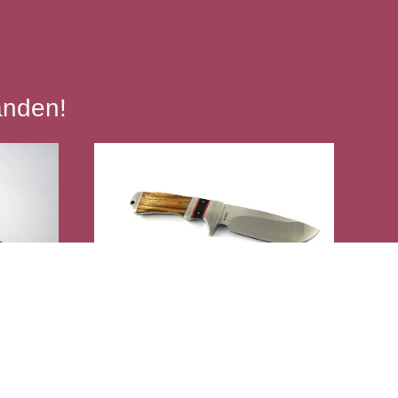
änden!
er
Jagdmesser