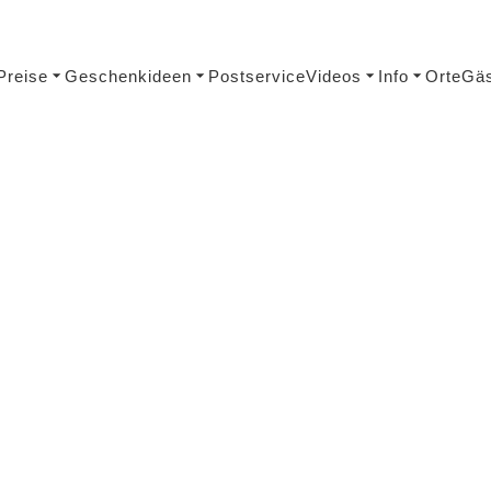
Preise
Geschenkideen
Postservice
Videos
Info
Orte
Gäs