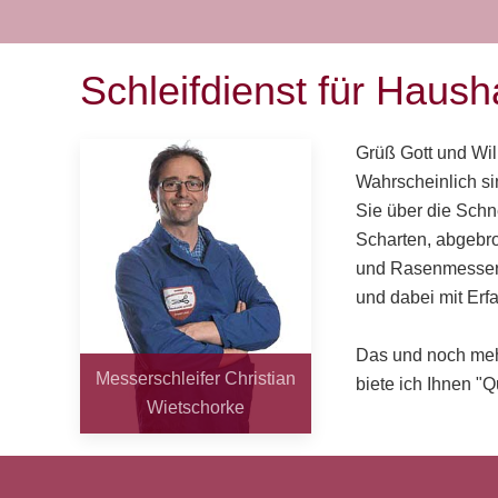
Schleifdienst für Haus
Grüß Gott und Wil
Wahrscheinlich si
Sie über die Schn
Scharten, abgebro
und Rasenmesser s
und dabei mit Erf
Das und noch mehr
Messerschleifer Christian
biete ich Ihnen "Qu
Wietschorke