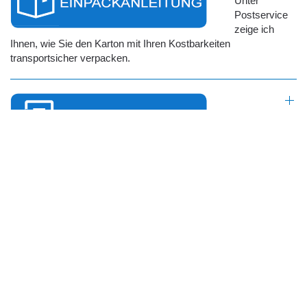
Unter
Postservice
zeige ich
Ihnen, wie Sie den Karton mit Ihren Kostbarkeiten
transportsicher verpacken.
In der
Preisliste
sehen sie
aktuelle Preise und die angebotene Produktpalette. Sollte etwas
nicht dabei sein, schreiben sie mich über das Formular
Sofortbuchung einfach an.
Unter Sofortbuchung können sie mir eine unverbindliche
Schleifanfrage schicken, falls sie Fragen haben oder mich in
Kenntnis setzen wollen, dass ihr Paket auf dem Weg ist.
Für mehr Info zu bestimmten Themenbereichen wie
Fleischmesser, Damastklingen oder Schneiderscheren,